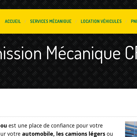
ACCUEIL
SERVICES
MÉCANIQUE
LOCATION
VÉHICULES
PN
mission Mécanique C
jou
est une place de confiance pour votre
our votre
automobile, les camions légers
ou