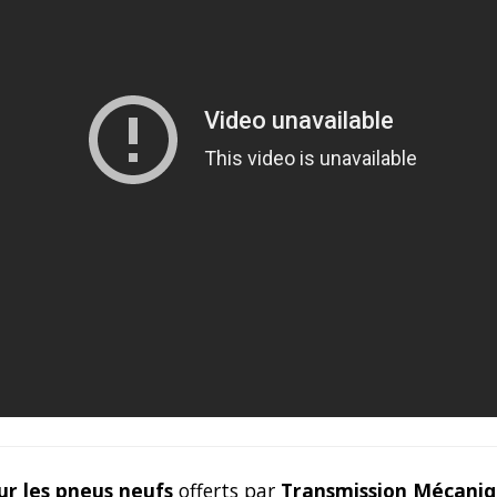
ur les pneus neufs
offerts par
Transmission Mécaniq